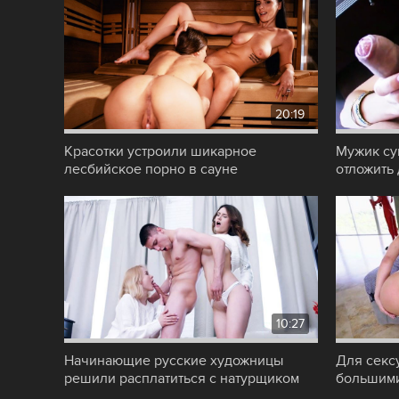
20:19
Красотки устроили шикарное
Мужик су
лесбийское порно в сауне
отложить
арендованного особняка
большой 
10:27
Начинающие русские художницы
Для секс
решили расплатиться с натурщиком
большими
качественным
принесло