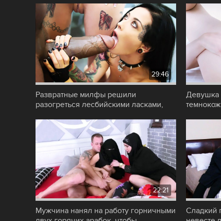
29:46
Развратные милфы решили
Девушка 
разогреться лесбийскими ласками,
темнокож
чтобы быть готовыми к
спустя па
22:21
Мужчина нанял на работу горничными
Сладкий 
двух горячих арабок, чтобы
невесте 