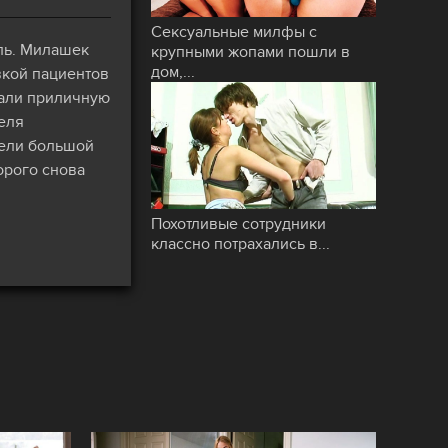
Сексуальные милфы с
ель. Милашек
крупными жопами пошли в
дом,...
вкой пациентов
чали приличную
еля
дели большой
орого снова
Похотливые сотрудники
классно потрахались в...