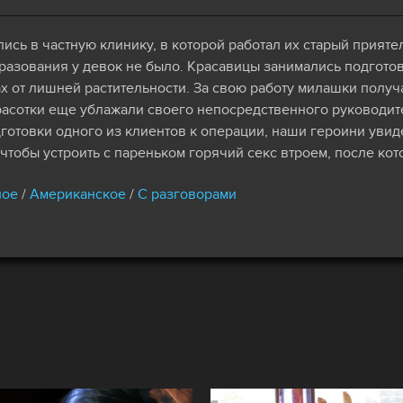
сь в частную клинику, в которой работал их старый прият
бразования у девок не было. Красавицы занимались подгото
пах от лишней растительности. За свою работу милашки полу
красотки еще ублажали своего непосредственного руководит
готовки одного из клиентов к операции, наши героини уви
чтобы устроить с пареньком горячий секс втроем, после кот
ное
/
Американское
/
С разговорами