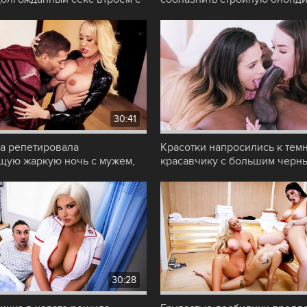
устроить жаркое
30:41
а репетировала
Красотки напросились к тем
щую жаркую ночь с мужем,
красавчику с большим черн
ливый пасынок
членом, чтобы
30:28