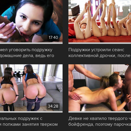
17:40
мел уговорить подружку
Подружки устроили сеанс
 домашние дела, ведь его
коллективной дрочки, после
член
зажигательного танца
34:28
уальных подружек с
Девке не хватило твердого 
 попками занятия тверком
бойфренда, поэтому парочк
 не только
пригласила в гости