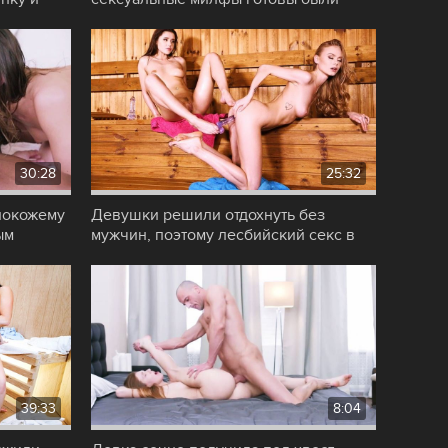
устроить жаркий
30:28
25:32
нокожему
Девушки решили отдохнуть без
ым
мужчин, поэтому лесбийский секс в
бане был
39:33
8:04