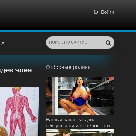
Войти
роем
Отборные ролики:
идев член
Наглый пацан засадил
сексуальной мачехе толстый...