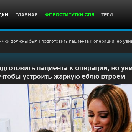
ДКИ
ГЛАВНАЯ
💋ПРОСТИТУТКИ СПБ
ТЕГИ
были подготовить пациента к операции, но увидев член пацана решили отложить дела, чтобы устроить жаркую еблю вт
готовить пациента к операции, но ув
 чтобы устроить жаркую еблю втроем