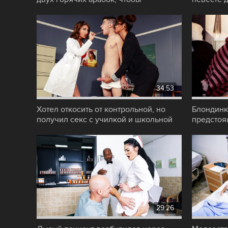
регулярно
будущим
34:53
Хотел откосить от контрольной, но
Блондинк
получил секс с училкой и школьной
предстоя
медсестрой
но похот
29:26