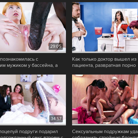
29:05
познакомилась с
Как только доктор вышел из
им мужиком у бассейна, а
пациента, развратная порно
ру часов,
медсестра
34:57
поцелуй подруги подарил
Сексуальным подружкам уда
долгожданный секс втроем с
соблазнить стройную блонди