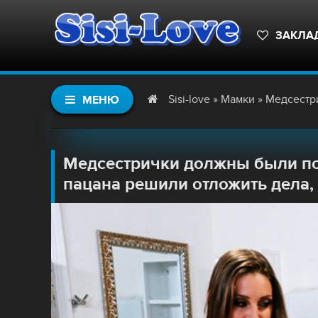
ЗАКЛА
Sisi-love
»
Мамки
» Медсестрички должны 
МЕНЮ
Медсестрички должны были под
пацана решили отложить дела,