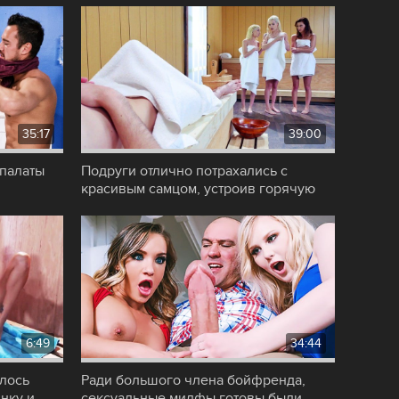
35:17
39:00
 палаты
Подруги отлично потрахались с
красивым самцом, устроив горячую
порно еблю в
6:49
34:44
лось
Ради большого члена бойфренда,
нку и
сексуальные милфы готовы были