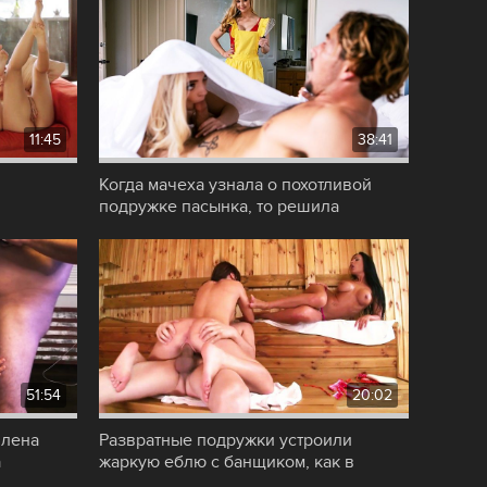
11:45
38:41
Когда мачеха узнала о похотливой
подружке пасынка, то решила
соблазнить девку,
51:54
20:02
члена
Развратные подружки устроили
а
жаркую еблю с банщиком, как в
недавно увиденном